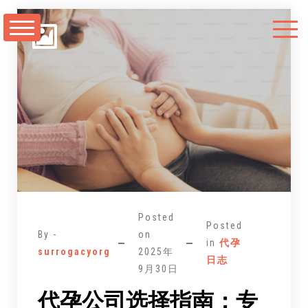
跳
至
正
文
Posted
Posted
By -
on
in
代孕
surrogacyorg
2025年
日志
9月30日
代孕公司选择指南：专