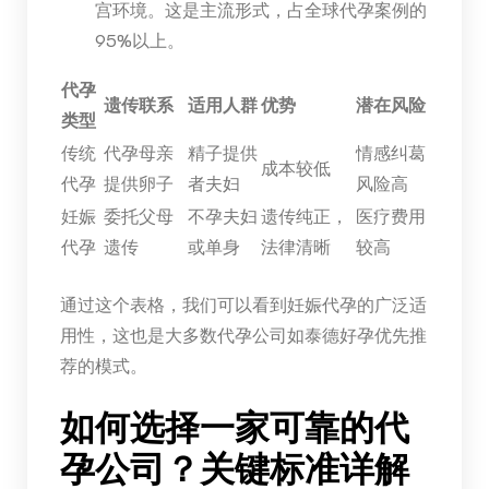
宫环境。这是主流形式，占全球代孕案例的
95%以上。
代孕
遗传联系
适用人群
优势
潜在风险
类型
传统
代孕母亲
精子提供
情感纠葛
成本较低
代孕
提供卵子
者夫妇
风险高
妊娠
委托父母
不孕夫妇
遗传纯正，
医疗费用
代孕
遗传
或单身
法律清晰
较高
通过这个表格，我们可以看到妊娠代孕的广泛适
用性，这也是大多数代孕公司如泰德好孕优先推
荐的模式。
如何选择一家可靠的代
孕公司？关键标准详解