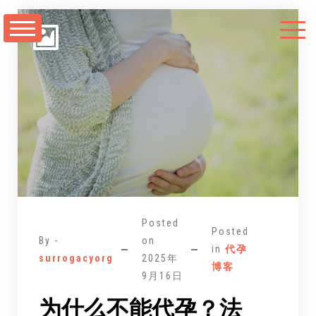
跳
至
正
文
Posted
Posted
By -
on
in
代孕
surrogacyorg
2025年
博客
9月16日
为什么不能代孕？法