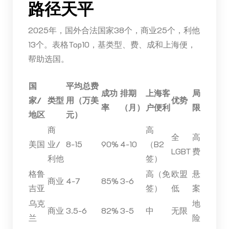
路径天平
2025年，国外合法国家38个，商业25个，利他
13个。表格Top10，基类型、费、成和上海便，
帮助选国。
国
平均总费
成功
排期
上海客
局
家/
类型
用（万美
优势
率
（月）
户便利
限
地区
元）
商
高
全
高
美国
业/
8-15
90%
4-10
（B2
LGBT
费
利他
签）
格鲁
高（免
欧盟
悬
商业
4-7
85%
3-6
吉亚
签）
低
案
乌克
地
商业
3.5-6
82%
3-5
中
无限
兰
险