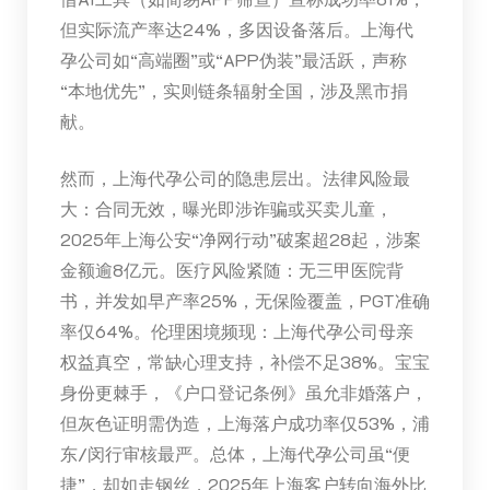
但实际流产率达24%，多因设备落后。上海代
孕公司如“高端圈”或“APP伪装”最活跃，声称
“本地优先”，实则链条辐射全国，涉及黑市捐
献。
然而，上海代孕公司的隐患层出。法律风险最
大：合同无效，曝光即涉诈骗或买卖儿童，
2025年上海公安“净网行动”破案超28起，涉案
金额逾8亿元。医疗风险紧随：无三甲医院背
书，并发如早产率25%，无保险覆盖，PGT准确
率仅64%。伦理困境频现：上海代孕公司母亲
权益真空，常缺心理支持，补偿不足38%。宝宝
身份更棘手，《户口登记条例》虽允非婚落户，
但灰色证明需伪造，上海落户成功率仅53%，浦
东/闵行审核最严。总体，上海代孕公司虽“便
捷”，却如走钢丝，2025年上海客户转向海外比