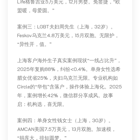
Life格鲁吉亚5万美元，12月男婴。免签捷，“欧
盟暖，母爱圆。”
案例三：LGBT夫妇周先生（上海，32岁）。
Feskov乌克兰4.8万美元，15月双胞。无限护，
“异性开，值。”
上海客户海外生子真实案例现状“一线占比升”，
2025年复购88%，纠纷<0.4%。单身女性选希
腊女优省25%，夫妇乌克兰无限。专业机构如
Circle的“华包”含落户，操作体验上海化。2025
年，案例增长42%，微信群分享成风。故事
启：机构选，喜无限。
案例四：单身女性钱女士（上海，30岁）。
AMCAN美国7.5万美元，13月双胞。加速模，
“捐库大，排短圆梦。”