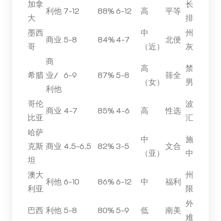
加拿
长
利他
7-12
88%
6-12
高
平等
大
排
墨西
中
州
商业
5-8
84%
4-7
北便
哥
（近）
灰
商
高
禁
希腊
业/
6-9
87%
5-8
筛全
（女）
男
利他
哥伦
波
商业
4-7
85%
4-6
高
性选
比亚
汇
哈萨
中
施
克斯
商业
4.5-6.5
82%
3-5
文合
（亚）
中
坦
澳大
州
利他
6-10
86%
6-12
中
福利
利亚
限
外
巴西
利他
5-8
80%
5-9
低
南美
难