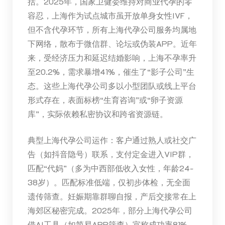
括。2025年，国家卫健委维持对商业代孕的零
容忍，上海作为试点城市虽开放单身女性IVF，
但不含代孕环节，所有上海代孕公司服务均属地
下网络，散布于微信群、论坛或伪装APP。近年
来，受经济压力和延迟结婚影响，上海不孕率升
至20.2%，需求暴增41%，催生了“影子公司”生
态。这些上海代孕公司多以小型团队或线上平台
形式存在，表面标榜“生育咨询”或“卵子资源
库”，实际依赖私密协议和跨省资源链。
典型上海代孕公司运作：客户通过熟人或社交广
告（如抖音隐号）联系，支付定金进入VIP群，
匹配“代妈”（多为中西部低收入女性，年龄24-
38岁）。匹配标准低端，仅初步体检，无全面
遗传筛查。妊娠期靠群聊自报，产后交接常在上
海郊区秘密完成。2025年，部分上海代孕公司
借AI工具（如简易APP筛查）宣称成功率81%，