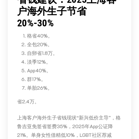
户海外生子节省
20%-30%
格省40%。
全包20%。
自卵省1.8万。
淡季12%。
App40%。
群17%。
单胎26%。
省2.4万。
上海客户海外生子省钱现状“新兴低价主导”，格
鲁吉亚免签省签费35%，2025年App公证降
21%。单身女性借精低10%，LGBT社区荐减