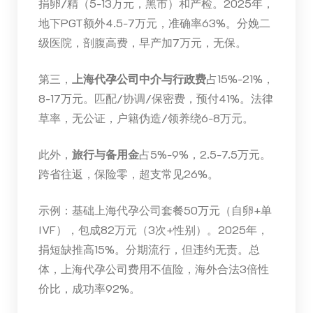
捐卵/精（5-13万元，黑市）和产检。2025年，
地下PGT额外4.5-7万元，准确率63%。分娩二
级医院，剖腹高费，早产加7万元，无保。
第三，
上海代孕公司中介与行政费
占15%-21%，
8-17万元。匹配/协调/保密费，预付41%。法律
草率，无公证，户籍伪造/领养绕6-8万元。
此外，
旅行与备用金
占5%-9%，2.5-7.5万元。
跨省往返，保险零，超支常见26%。
示例：基础上海代孕公司套餐50万元（自卵+单
IVF），包成82万元（3次+性别）。2025年，
捐短缺推高15%。分期流行，但违约无责。总
体，上海代孕公司费用不值险，海外合法3倍性
价比，成功率92%。